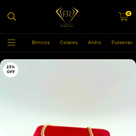
0
Brincos
Colares
Anéis
Pulseiras
23
%
OFF