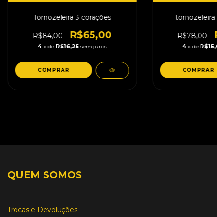
Tornozeleira 3 corações
tornozeleira
R$65,00
R$84,00
R$78,00
4
x de
R$16,25
sem juros
4
x de
R$15
QUEM SOMOS
Trocas e Devoluções