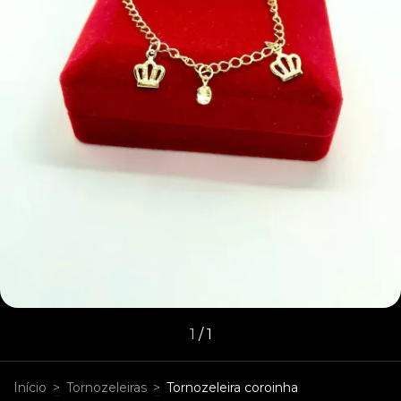
1
/
1
Início
>
Tornozeleiras
>
Tornozeleira coroinha